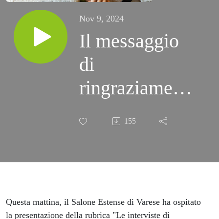
Nov 9, 2024
Il messaggio
di
ringraziamento
di Francesca a
155
Festival
Glocal
Questa mattina, il Salone Estense di Varese ha ospitato
la presentazione della rubrica "Le interviste di